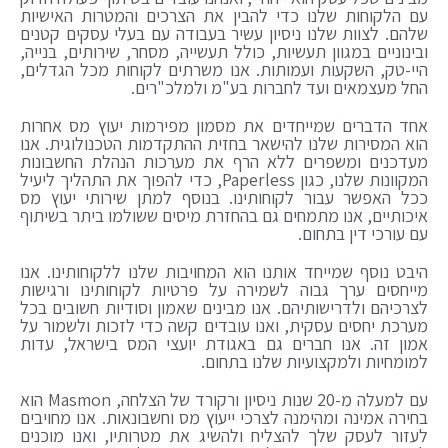
עם הלקוחות שלנו כדי להבין את הצרכים והמטרות האישיות
שלהם. לצוות שלנו ניסיון עשיר בעבודה עם בעלי עסקים קטנים
ובינוניים במגוון תעשיות, כולל תעשייה, מסחר, שירותים, בנייה,
היי-טק, השקעות ועמותות. אנו משרתים לקוחות מכל הגדלים,
החל מעצמאים ועד לחברות בע"מ ולמלכ"רים.
אחד הדברים שמייחדים את מסמון מפירמות יעוץ מס אחרות
הוא המסירות שלנו להישאר בחזית ההתקדמות הטכנולוגית. אנו
מעדכנים ומשפרים ללא הרף את מערכות הנהלת החשבונות
המקוונות שלנו, כגון Paperless, כדי להפוך את התהליך ליעיל
ככל האפשר עבור לקוחותינו. בנוסף למתן שירותי יעוץ מס
איכותיים, אנו מתמחים גם בהחזרת מיסים ששולמו ביתר בשיתוף
עם עורכי דין בתחום.
היבט נוסף שמייחד אותנו הוא המחויבות שלנו ללקוחותינו. אנו
מייחסים ערך גבוה לשמירה על פרטיות לקוחותינו ורגישות
לצרכיהם ולדרישותיהם. אנו מבינים שאמון וסודיות חשובים בכל
מערכת יחסים עסקית, ואנו עובדים קשה כדי לזכות ולשמור על
אמון זה. אנו חברים גם באגודת יועצי המס בישראל, עדות
למומחיות ולמקצועיות שלנו בתחום.
עם למעלה מ-20 שנות ניסיון ורקורד של הצלחה, Masmon הוא
בחירה אמינה ומהימנה לצרכי ייעוץ מס וחשבונאות. אנו מחויבים
לעזור לעסק שלך להצליח ולהשיג את מטרותיו, ואנו מוכנים